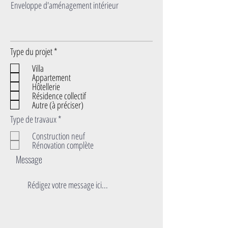
Enveloppe d'aménagement intérieur
O
Type du projet
*
b
Villa
l
Appartement
i
Hôtellerie
g
Résidence collectif
a
Autre (à préciser)
t
o
O
Type de travaux
*
i
b
r
Construction neuf
l
e
Rénovation complète
i
g
Message
a
t
o
i
r
e